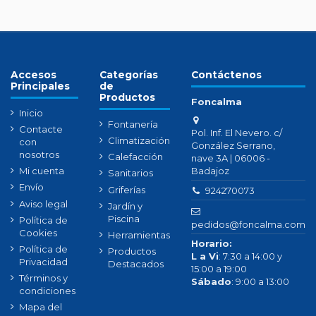
Accesos
Categorías
Contáctenos
Principales
de
Productos
Foncalma
Inicio
Fontanería
Contacte
Pol. Inf. El Nevero. c/
Climatización
con
González Serrano,
nosotros
Calefacción
nave 3A | 06006 -
Badajoz
Mi cuenta
Sanitarios
Envío
Griferías
924270073
Aviso legal
Jardín y
Piscina
Política de
pedidos@foncalma.com
Cookies
Herramientas
Horario:
Política de
Productos
L a Vi
: 7:30 a 14:00 y
Privacidad
Destacados
15:00 a 19:00
Términos y
Sábado
: 9:00 a 13:00
condiciones
Mapa del