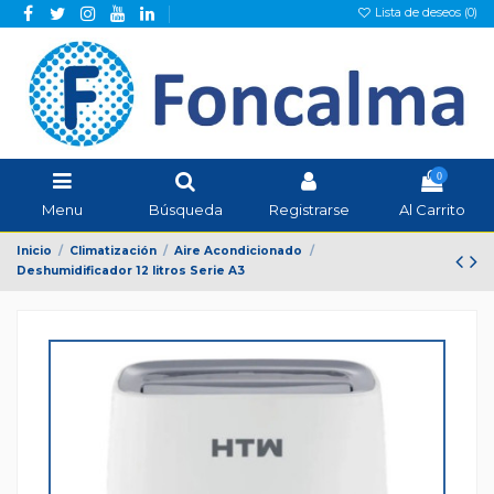
Lista de deseos (
0
)
0
Menu
Búsqueda
Registrarse
Al Carrito
Inicio
Climatización
Aire Acondicionado
Deshumidificador 12 litros Serie A3