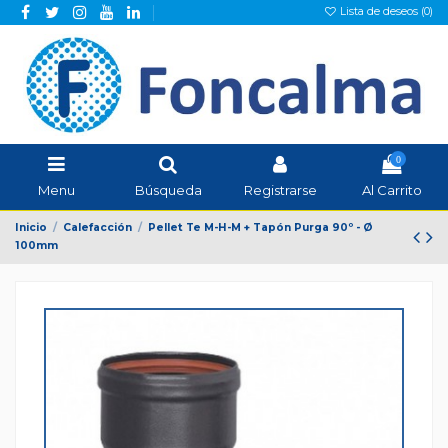
Lista de deseos (
0
)
0
Menu
Búsqueda
Registrarse
Al Carrito
Inicio
Calefacción
Pellet Te M-H-M + Tapón Purga 90º - Ø
100mm