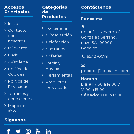
Accesos
Categorías
Contáctenos
Principales
de
Productos
Foncalma
Inicio
Fontanería
Contacte
Pol. Inf. El Nevero. c/
Climatización
con
González Serrano,
nosotros
Calefacción
nave 3A | 06006 -
Badajoz
Mi cuenta
Sanitarios
Envío
Griferías
924270073
Aviso legal
Jardín y
Piscina
Política de
pedidos@foncalma.com
Cookies
Herramientas
Horario:
Política de
Productos
L a Vi
: 7:30 a 14:00 y
Privacidad
Destacados
15:00 a 19:00
Términos y
Sábado
: 9:00 a 13:00
condiciones
Mapa del
sitio
Síguenos