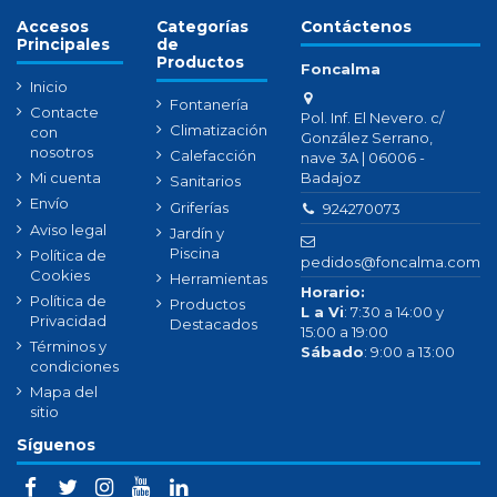
Accesos
Categorías
Contáctenos
Principales
de
Productos
Foncalma
Inicio
Fontanería
Contacte
Pol. Inf. El Nevero. c/
Climatización
con
González Serrano,
nosotros
Calefacción
nave 3A | 06006 -
Badajoz
Mi cuenta
Sanitarios
Envío
Griferías
924270073
Aviso legal
Jardín y
Piscina
Política de
pedidos@foncalma.com
Cookies
Herramientas
Horario:
Política de
Productos
L a Vi
: 7:30 a 14:00 y
Privacidad
Destacados
15:00 a 19:00
Términos y
Sábado
: 9:00 a 13:00
condiciones
Mapa del
sitio
Síguenos