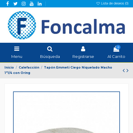
Lista de deseos (
0
)
0
Menu
Búsqueda
Registrarse
Al Carrito
Inicio
Calefacción
Tapón Emmeti Ciego Niquelado Macho
1"1/4 con Oring