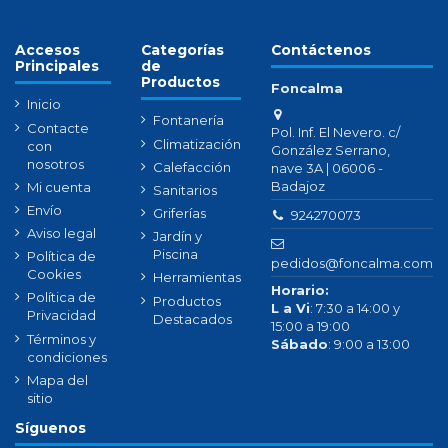
Accesos
Categorías
Contáctenos
Principales
de
Productos
Foncalma
Inicio
Fontanería
Contacte
Pol. Inf. El Nevero. c/
Climatización
con
González Serrano,
nosotros
Calefacción
nave 3A | 06006 -
Badajoz
Mi cuenta
Sanitarios
Envío
Griferías
924270073
Aviso legal
Jardín y
Piscina
Política de
pedidos@foncalma.com
Cookies
Herramientas
Horario:
Política de
Productos
L a Vi
: 7:30 a 14:00 y
Privacidad
Destacados
15:00 a 19:00
Términos y
Sábado
: 9:00 a 13:00
condiciones
Mapa del
sitio
Síguenos