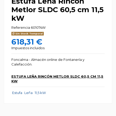
Estufa Leña Rincón
Metlor SLDC 60,5 cm 11,5
kW
Referencia
601074W
Sin Stock Temporal
618,31 €
Impuestos incluidos
Foncalma - Almacén online de Fontanería y
Calefacción.
ESTUFA LEÑA RINCÓN METLOR SLDC 60,5 CM 11,5
KW
Estufa
Leña
11,5 kW