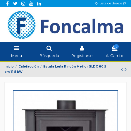
Lista de deseos (
0
)
0
Menu
Búsqueda
Registrarse
Al Carrito
Inicio
Calefacción
Estufa Leña Rincón Metlor SLDC 60,5
cm 11,5 kW