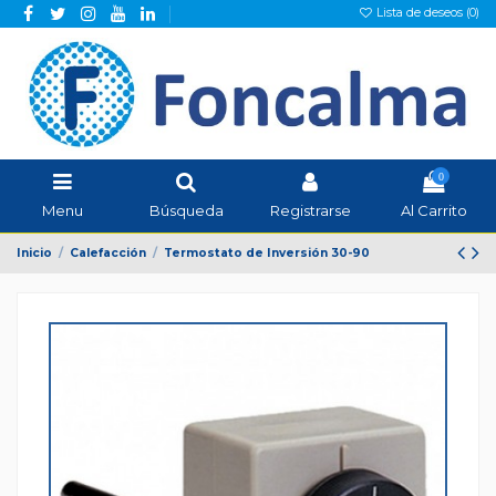
Lista de deseos (
0
)
0
Menu
Búsqueda
Registrarse
Al Carrito
Inicio
Calefacción
Termostato de Inversión 30-90