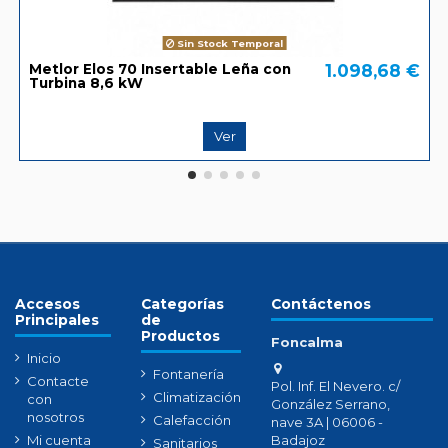
Sin Stock Temporal
1.098,68 €
Metlor Elos 70 Insertable Leña con
Turbina 8,6 kW
Ver
Accesos
Categorías
Contáctenos
Principales
de
Productos
Foncalma
Inicio
Fontanería
Contacte
Pol. Inf. El Nevero. c/
Climatización
con
González Serrano,
nosotros
Calefacción
nave 3A | 06006 -
Badajoz
Mi cuenta
Sanitarios